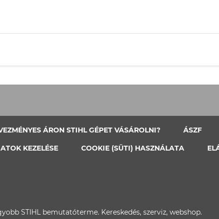
VEZMÉNYES ÁRON STIHL GÉPET VÁSÁROLNI?
ÁSZF
ATOK KEZELÉSE
COOKIE (SÜTI) HASZNÁLATA
EL
gyobb STIHL bemutatóterme. Kereskedés, szerviz, webshop.