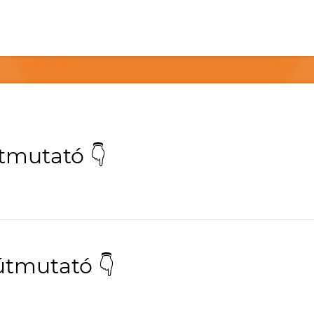
tmutató 👇
útmutató 👇