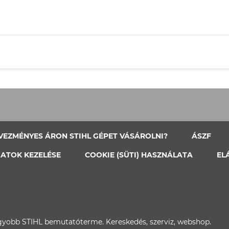
VEZMÉNYES ÁRON STIHL GÉPET VÁSÁROLNI?
ÁSZF
ATOK KEZELÉSE
COOKIE (SÜTI) HASZNÁLATA
EL
gyobb STIHL bemutatóterme. Kereskedés, szerviz, webshop.