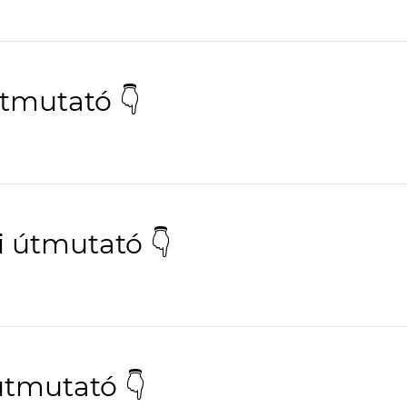
útmutató 👇
i útmutató 👇
útmutató 👇