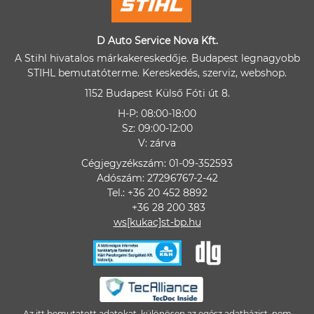
D Auto Service Nova Kft.
A Stihl hivatalos márkakereskedője. Budapest legnagyobb
STIHL bemutatóterme. Kereskedés, szerviz, webshop.
1152 Budapest Külső Fóti út 8.
H-P: 08:00-18:00
Sz: 09:00-12:00
V: zárva
Cégjegyzékszám: 01-09-352593
Adószám: 27296767-2-42
Tel.: +36 20 452 8892
+36 28 200 383
ws[kukac]st-bp.hu
Az itt bemutatott adatokat, különösen az egész adatbázist, nem