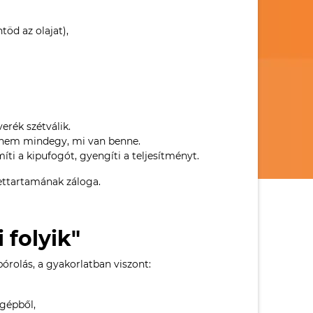
töd az olajat),
erék szétválik.
, nem mindegy, mi van benne.
íti a kipufogót, gyengíti a teljesítményt.
ttartamának záloga.
 folyik"
pórolás, a gyakorlatban viszont:
 gépből,