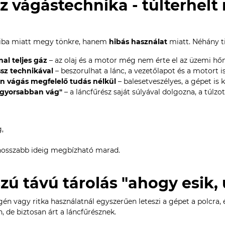
sz vágástechnika - túlterhelt
iba miatt megy tönkre, hanem
hibás használat
miatt. Néhány ti
al teljes gáz
– az olaj és a motor még nem érte el az üzemi hő
ssz technikával
– beszorulhat a lánc, a vezetőlapot és a motort is
n vágás megfelelő tudás nélkül
– balesetveszélyes, a gépet is 
 gyorsabban vág"
– a láncfűrész saját súlyával dolgozna, a túlz
,
 hosszabb ideig megbízható marad.
szú távú tárolás "ahogy esik
én vagy ritka használatnál egyszerűen leteszi a gépet a polcra, 
, de biztosan árt a láncfűrésznek.