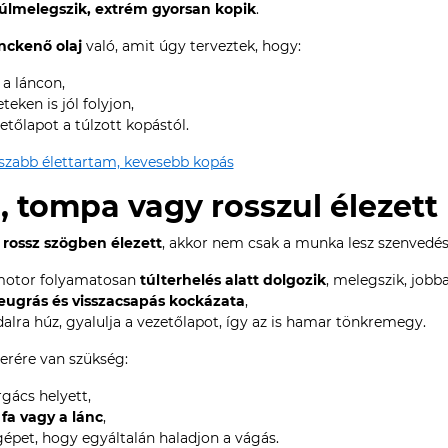
úlmelegszik, extrém gyorsan kopik
.
ánckenő olaj
való, amit úgy terveztek, hogy:
a láncon,
ken is jól folyjon,
etőlapot a túlzott kopástól.
sszabb élettartam, kevesebb kopás
a, tompa vagy rosszul élezett
 rossz szögben élezett
, akkor nem csak a munka lesz szenvedés,
motor folyamatosan
túlterhelés alatt dolgozik
, melegszik, jobb
leugrás és visszacsapás kockázata
,
ldalra húz, gyalulja a vezetőlapot, így az is hamar tönkremegy.
serére van szükség:
rgács helyett,
 fa vagy a lánc
,
gépet, hogy egyáltalán haladjon a vágás.