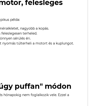
 motor, felesleges
pikus példa:
mérsékletet, nagyobb a kopás.
 feleslegesen terheled.
könnyen sérülés éri.
ott nyomás túlterheli a motort és a kuplungot.
, úgy puffan" módon
és hónapokig nem foglalkozik vele. Ezzel a