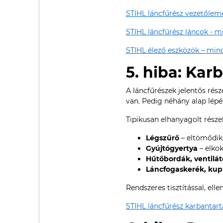
STIHL láncfűrész vezetőlem
STIHL láncfűrész láncok - m
STIHL élező eszközök – mind
5. hiba: Kar
A láncfűrészek jelentős rés
van. Pedig néhány alap lépé
Tipikusan elhanyagolt része
Légszűrő
– eltömődik,
Gyújtógyertya
– elkok
Hűtőbordák, ventilát
Láncfogaskerék, ku
Rendszeres tisztítással, el
STIHL láncfűrész karbantartá