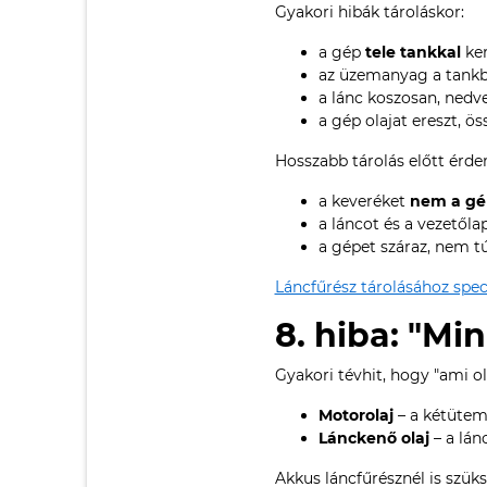
Gyakori hibák tároláskor:
a gép
tele tankkal
ker
az üzemanyag a tank
a lánc koszosan, ned
a gép olajat ereszt, ös
Hosszabb tárolás előtt érde
a keveréket
nem a gé
a láncot és a vezetőla
a gépet száraz, nem tú
Láncfűrész tárolásához spe
8. hiba: "Mi
Gyakori tévhit, hogy "ami ola
Motorolaj
– a kétütemű
Lánckenő olaj
– a lánc
Akkus láncfűrésznél is szük