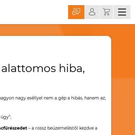
 alattomos hiba,
 nagyon nagy eséllyel nem a gép a hibás, hanem az,
 úgy”.
ncfűrészedet
– a rossz beüzemeléstől kezdve a