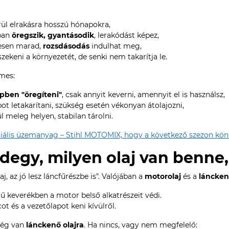
ül elrakásra hosszú hónapokra,
ban
öregszik, gyantásodik
, lerakódást képez,
vesen marad,
rozsdásodás
indulhat meg,
szekeni a környezetét, de senki nem takarítja le.
mes:
pben "öregíteni"
, csak annyit keverni, amennyit el is használsz,
pot letakarítani, szükség esetén vékonyan átolajozni,
l meleg helyen, stabilan tárolni.
ciális üzemanyag – Stihl MOTOMIX, hogy a következő szezon kön
ndegy, milyen olaj van benne,
j, az jó lesz láncfűrészbe is". Valójában a
motorolaj
és a
láncken
 keverékben a motor belső alkatrészeit védi.
ot és a vezetőlapot keni kívülről.
ség van
lánckenő olajra
. Ha nincs, vagy nem megfelelő: