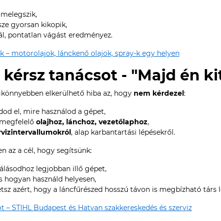
úlmelegszik,
sze gyorsan kikopik,
ál, pontatlan vágást eredményez.
 – motorolajok, lánckenő olajok, spray-k egy helyen
 kérsz tanácsot - "Majd én k
gkönnyebben elkerülhető hiba az, hogy
nem kérdezel
:
d el, mire használod a gépet,
 megfelelő
olajhoz, lánchoz, vezetőlaphoz
,
rvizintervallumokról
, alap karbantartási lépésekről.
 az a cél, hogy segítsünk:
nálásodhoz legjobban illő gépet,
s hogyan használd helyesen,
sz azért, hogy a láncfűrészed hosszú távon is megbízható társ 
ot – STIHL Budapest és Hatvan szakkereskedés és szerviz