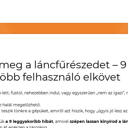
 meg a láncfűrészedet – 9
több felhasználó elkövet
lett, füstöl, nehezebben indul, vagy egyszerűen „nem az igazi”,
sz-halál megelőzhető.
 teszik tönkre a gépüket, amiről azt hiszik, hogy „úgyis jó lesz az
tük
a 9 leggyakoribb hibát
, amivel
szépen lassan kinyírod a lá
 át egészen a tárolásig.