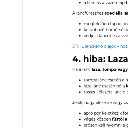
a lánc és a vezetőlap
t
A láncfűrészhez
speciális l
megfelelően tapadjon 
különböző hőmérséklete
védje a láncot és a vez
STIHL lánckenő olajok – ho
4. hiba: Laz
Ha a lánc
laza, tompa vagy
tompa lánc esetén a 
laza lánc esetén nő a
rosszul élezett lánc o
Jelek, hogy élezésre vagy c
apró por keletkezik fo
vágás közben
füstöl a
erősen kell nyomni a 