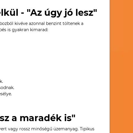
kül - "Az úgy jó lesz"
bozból kivéve azonnal benzint töltenek a
pés is gyakran kimarad:
k.
sodnak.
sélye.
esz a maradék is"
kevert vagy rossz minőségű üzemanyag. Tipikus