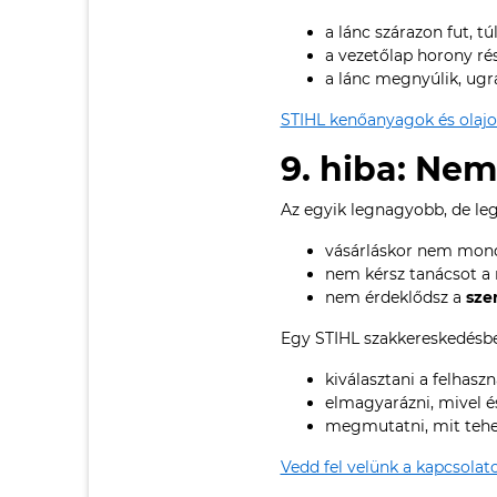
a lánc szárazon fut, t
a vezetőlap horony ré
a lánc megnyúlik, ugr
STIHL kenőanyagok és olajok
9. hiba: Nem
Az egyik legnagyobb, de le
vásárláskor nem mondo
nem kérsz tanácsot a
nem érdeklődsz a
sze
Egy STIHL szakkereskedésben
kiválasztani a felhasz
elmagyarázni, mivel é
megmutatni, mit tehet
Vedd fel velünk a kapcsolat