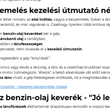
zemelés kezelési útmutató nél
l lehet rontani, az
első indítás
, vagyis a beüzemelés. Sokan a do
erántót, és már vágnának is. Csakhogy ilyenkor több kritikus lé
en
benzin-olaj keveréket
kér a gép,
lánckenő olaj
a tartályban,
lelően a
láncfeszességet
,
zerveket, nem olvassák el a
kezelési útmutatót
.
egkezdeni a gép "kinyírását":
nincs vagy kevés a láncolaj, a lánc és a vezetőlap brutálisan kopi
 motor túlmelegszik, "éhezik", a belső alkatrészek idő előtt káro
za lánc
miatt a gép feleslegesen erőlködik, nő a meghibásodás e
tmutatók – részletes beüzemelési tippek
sz benzin-olaj keverék - "Jó l
 láncfűrészek
élettartamát drasztikusan lerövidíti a rosszul 