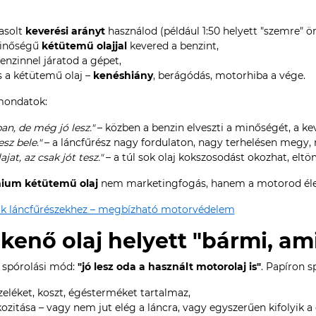
vasolt
keverési arányt
használod (például 1:50 helyett "szemre" ön
minőségű
kétütemű olajjal
kevered a benzint,
enzinnel járatod a gépet,
s a kétütemű olaj –
kenéshiány
, berágódás, motorhiba a vége.
 mondatok:
an, de még jó lesz."
– közben a benzin elveszti a minőségét, a kev
esz bele."
– a láncfűrész nagy fordulaton, nagy terhelésen megy
at, az csak jót tesz."
– a túl sok olaj kokszosodást okozhat, eltöm
ium kétütemű olaj
nem marketingfogás, hanem a motorod éle
k láncfűrészekhez – megbízható motorvédelem
ckenő olaj helyett "bármi, ami
b spórolási mód:
"jó lesz oda a használt motorolaj is"
. Papíron s
zeléket, koszt, égésterméket tartalmaz,
zitása – vagy nem jut elég a láncra, vagy egyszerűen kifolyik a