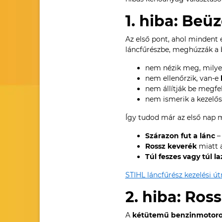
1. hiba: Beü
Az első pont, ahol mindent e
láncfűrészbe, meghúzzák a b
nem nézik meg, mily
nem ellenőrzik, van-e
nem állítják be megfe
nem ismerik a kezelős
Így tudod már az első nap m
Szárazon fut a lánc
– 
Rossz keverék
miatt a
Túl feszes vagy túl la
STIHL láncfűrész kezelési ú
2. hiba: Ros
A
kétütemű benzinmotoros