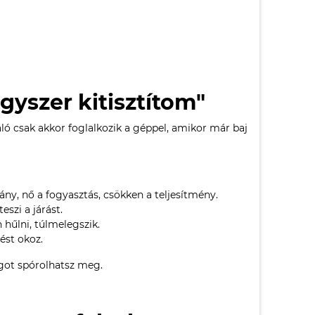
gyszer kitisztítom"
áló csak akkor foglalkozik a géppel, amikor már baj
ny, nő a fogyasztás, csökken a teljesítmény.
eszi a járást.
 hűlni, túlmelegszik.
ést okoz.
ágot spórolhatsz meg.