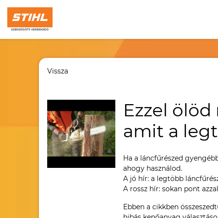
Vissza
Ezzel ölöd
amit a leg
Ha a láncfűrészed gyengébb 
ahogy használod.
A jó hír: a legtöbb láncfűré
A rossz hír: sokan pont azzal
Ebben a cikkben összeszed
hibás kenőanyag választáson