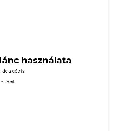
 lánc használata
 de a gép is:
an kopik,