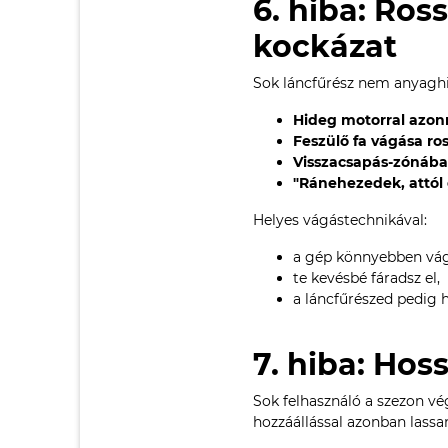
6. hiba: Ros
kockázat
Sok láncfűrész nem anyagh
Hideg motorral azonn
Feszülő fa vágása ro
Visszacsapás-zónába
"Ránehezedek, attól
Helyes vágástechnikával:
a gép könnyebben vág
te kevésbé fáradsz el,
a láncfűrészed pedig
7. hiba: Hos
Sok felhasználó a szezon vég
hozzáállással azonban lassan