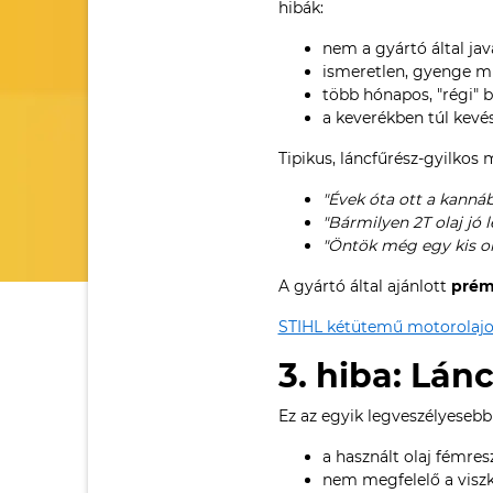
hibák:
nem a gyártó által ja
ismeretlen, gyenge 
több hónapos, "régi" b
a keverékben túl kevé
Tipikus, láncfűrész-gyilkos
"Évek óta ott a kannáb
"Bármilyen 2T olaj jó l
"Öntök még egy kis olaj
A gyártó által ajánlott
prém
STIHL kétütemű motorolajo
3. hiba: Lán
Ez az egyik legveszélyeseb
a használt olaj fémres
nem megfelelő a viszko