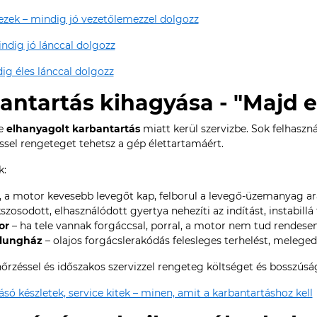
ezek – mindig jó vezetőlemezzel dolgozz
indig jó lánccal dolgozz
ig éles lánccal dolgozz
bantartás kihagyása - "Majd e
ze
elhanyagolt karbantartás
miatt kerül szervizbe. Sok felhaszn
ssel rengeteget tehetsz a gép élettartamáért.
k:
 a motor kevesebb levegőt kap, felborul a levegő-üzemanyag ará
szosodott, elhasználódott gyertya nehezíti az indítást, instabillá t
or
– ha tele vannak forgáccsal, porral, a motor nem tud rendesen
plungház
– olajos forgácslerakódás felesleges terhelést, meleged
lenőrzéssel és időszakos szervizzel rengeteg költséget és bosszús
só készletek, service kitek – minen, amit a karbantartáshoz kell