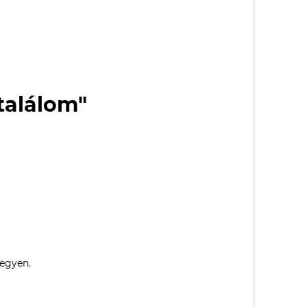
italálom"
legyen.